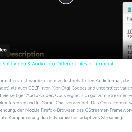
Play
Video
lit Video & Audio into Different Files in Terminal
rmat erstellt wurde, einem verlustbehafteten Audioformat, das f
t) als auch CELT- (von Xiph.Org) Codecs und unterstützt variabl
rst vielseitiger Audio-Codec. Opus eignet sich gut zum Streamen 
ideokonferenzen und In-Game-Chat verwendet. Das Opus-Format 
endung, der Mozilla Firefox-Browser, das GStreamer-Framework 
gute Komprimierung durch dynamisches adaptives Streaming.