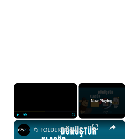
×
Now Playing
×
Play
Unmute
Fullscreen
📁 FOLDER Dosyasını ZIP'e Dönüştürme (Basit Kılavuz)