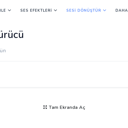
NLE
SES EFEKTLERI
SESI DÖNÜŞTÜR
DAHA
ürücü
rün
Tam Ekranda Aç