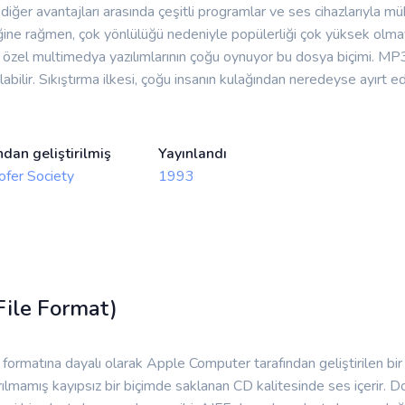
diğer avantajları arasında çeşitli programlar ve ses cihazlarıyla
eğine rağmen, çok yönlülüğü nedeniyle popülerliği çok yüksek olma
zel multimedya yazılımlarının çoğu oynuyor bu dosya biçimi. MP3 d
abilir. Sıkıştırma ilkesi, çoğu insanın kulağından neredeyse ayırt e
ndan geliştirilmiş
Yayınlandı
ofer Society
1993
File Format)
F formatına dayalı olarak Apple Computer tarafından geliştirilen bi
rılmamış kayıpsız bir biçimde saklanan CD kalitesinde ses içerir. Dos