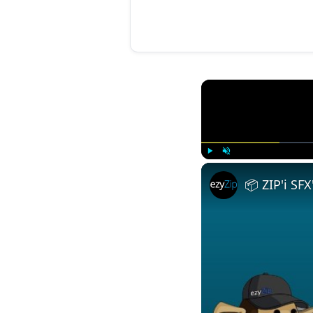
Play
Unmute