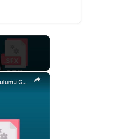
×
📦 ZIP'i SFX'e Çevrimiçi Ücretsiz Nasıl Dönüştürülür | Yazılım Kurulumu Gerekmez