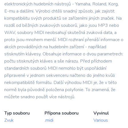
elektronických hudebních nástrojů - Yamaha, Roland, Korg,
E-mu a dalšími. Výrobci chtěli snadný způsob, jak zajistit
kompatibilitu svých produktů se zařízeními jiných značek. Na
rozdíl od běžných zvukových souborů, jako jsou MP3 nebo
WAV, soubory MIDI neobsahují skutečná zvuková data, a
proto jsou mnohem menší. MIDI rozhraní přenáší informace o
akcích prováděných na hudebním zařízení - například
stisknutím klávesy. Obsahuje informace o dvou parametrech:
počtu stisknutých kláves a síle nárazu. Před příchodem
standardních souborů MIDI nemohlo být uspořádání
připravené v jednom sekvenceru načteno do jiného kvůli
nekompatibilitě formátu. Další výhodou MIDI je, že v této
normě byla původně položena polyfonie. To znamená, že
můžete snadno použít více nástrojů.
Typ souboru
Přípona souboru
Vyvinul
Zvuk
.midi
Various