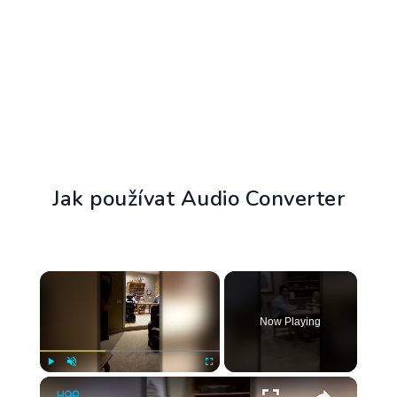
Jak používat Audio Converter
×
Now Playing
×
Play
Unmute
Fullscreen