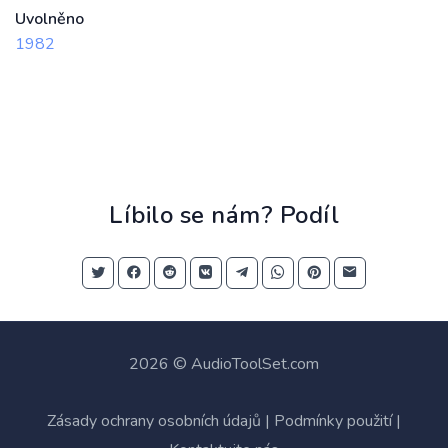
Uvolněno
1982
Líbilo se nám? Podíl
2026 © AudioToolSet.com
Zásady ochrany osobních údajů
|
Podmínky použití
|