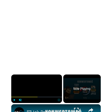
×
Now Playing
×
Play
Unmute
Fullscreen