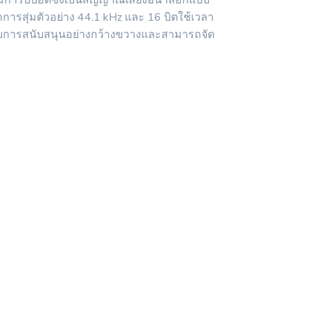
อัตราการสุ่มตัวอย่าง 44.1 kHz และ 16 บิตใช้เวลา
รับการสนับสนุนอย่างกว้างขวางและสามารถจัด