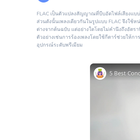
FLAC เป็นตัวแปลงสัญญาณที่บีบอัดไฟล์เสียงแบบไม
ส่วนดังนั้นเพลงเดียวกันในรูปแบบ FLAC จึงใช้ห
ต่างจากต้นฉบับ แต่อย่างใดโดยไม่คำนึงถึงอัตราบ
ตัวอย่างเช่นการร้องเพลงโดยใช้กีตาร์ช่วยให้ก
อุปกรณ์ระดับพรีเมียม
5 Best Con