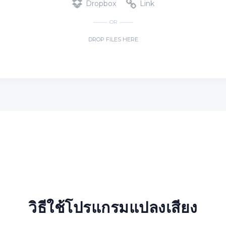
วิธีใช้โปรแกรมแปลงเสียง