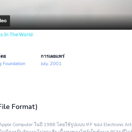
Video
s In The World
โดย
การเผยแพร่
g Foundation
July, 2001
File Format)
 Apple Computer ในปี 1988 โดยใช้รูปแบบ IFF ของ Electronic Ar
่ไม่มีการบีบอัดแบบไม่สูญเสีย เนื้อหาของไฟล์เป็นข้อมูล PCM ที่ไ