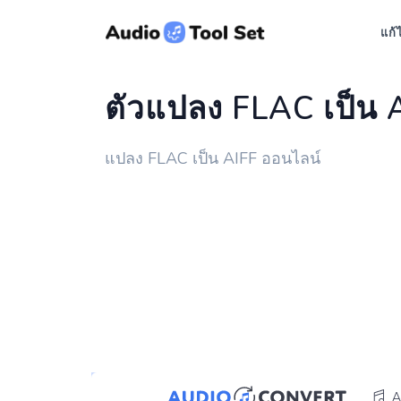
แก้
ตัวแปลง FLAC เป็น 
แปลง FLAC เป็น AIFF ออนไลน์