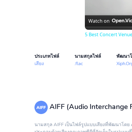
Watch on
5 Best Concert Venue
ประเภทไฟล์
นามสกุลไฟล์
พัฒนา
เสียง
.flac
Xiph.Or
AIFF (Audio Interchange 
นามสกุล AIFF เป็นไฟล์รูปแบบเสียงที่พัฒนาโดย
ประกอบด้วยเสียงคุณภาพซีดีที่จัดเก็บในรูปแบบที