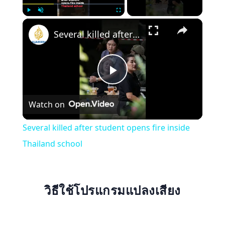
×
Play
Unmute
Fullscreen
Several killed after student opens fire inside Thailand school
Play
Watch on
Video
Several killed after student opens fire inside
Thailand school
วิธีใช้โปรแกรมแปลงเสียง