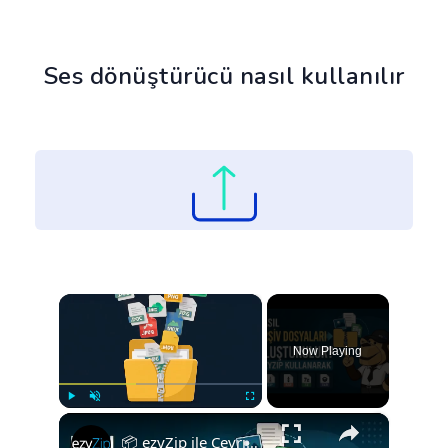
Ses dönüştürücü nasıl kullanılır
×
Now Playing
×
Play
Unmute
Fullscreen
📦 ezyZip ile Çevrimiçi Ücretsiz Arşiv Dosyası Nasıl Oluşturulur | Yazılım Kurulumu Gerekmez