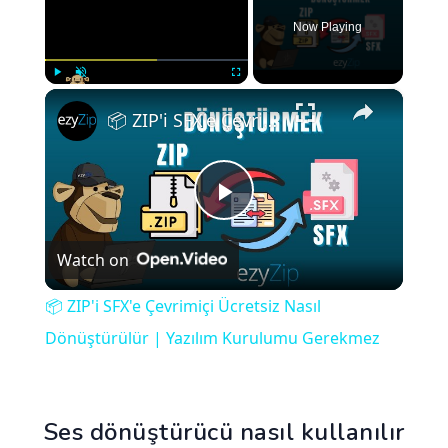
Now Playing
×
Play
Unmute
Fullscreen
📦 ZIP'i SFX'e Çevrimiçi Ücretsiz Nasıl Dönüştürülür | Yazılım Kurulumu Gerekmez
Play
Watch on
Video
📦 ZIP'i SFX'e Çevrimiçi Ücretsiz Nasıl
Dönüştürülür | Yazılım Kurulumu Gerekmez
Ses dönüştürücü nasıl kullanılır