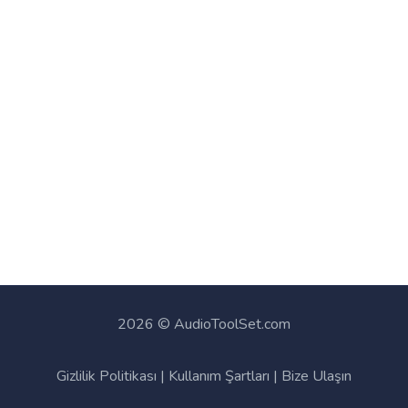
2026 © AudioToolSet.com
Gizlilik Politikası
|
Kullanım Şartları
|
Bize Ulaşın