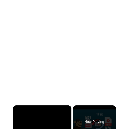
×
Now Playing