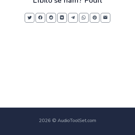
Líbilo se nám? Podíl
2026 © AudioToolSet.com