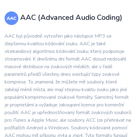
AAC (Advanced Audio Coding)
AAC byl původně vytvořen jako nástupce MP3 se
zlepšenou kvalitou kódování zvuku. AAC je také
vícekanálový algoritmus kódování zvuku, který podporuje
streamování. K dnešnímu dni formát AAC dosud nedosáhl
masové distribuce na zvukových médiích, ale v řadě
parametrů předčí všechny dnes existující typy zvukové
komprese. To znamená, že můžete mít soubory, které
zabírají méně místa, ale mají stejnou kvalitu zvuku jako jiné
populární komprimované zvukové formáty. Samotný formát
je proprietární a vyžaduje zakoupení licence pro komerční
použití. AAC je upřednostňovaný formát zvukových souborů
pro iTunes a Apple Music, ale soubory ACC lze přehrávat na
počítačích Android a Windows. Soubory kódované pomocí
AAC mohou mít příponu .m4a a .mp4. Tyto formáty fungují