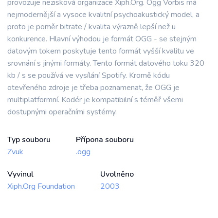
provozuje nezisková organizace Xiph.Org. Ogg Vorbis má
nejmodernější a vysoce kvalitní psychoakustický model, a
proto je poměr bitrate / kvalita výrazně lepší než u
konkurence. Hlavní výhodou je formát OGG - se stejným
datovým tokem poskytuje tento formát vyšší kvalitu ve
srovnání s jinými formáty. Tento formát datového toku 320
kb / s se používá ve vysílání Spotify. Kromě kódu
otevřeného zdroje je třeba poznamenat, že OGG je
multiplatformní. Kodér je kompatibilní s téměř všemi
dostupnými operačními systémy.
Typ souboru
Přípona souboru
Zvuk
.ogg
Vyvinul
Uvolněno
Xiph.Org Foundation
2003