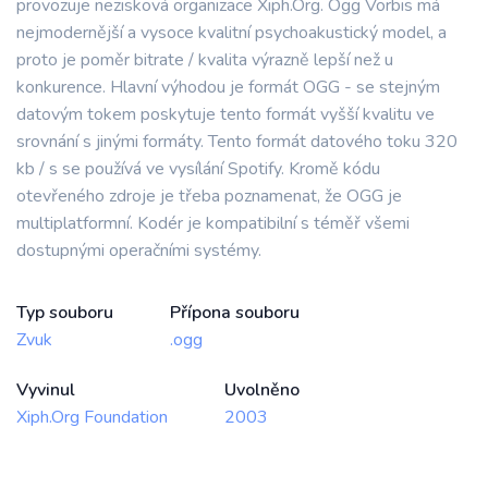
provozuje nezisková organizace Xiph.Org. Ogg Vorbis má
nejmodernější a vysoce kvalitní psychoakustický model, a
proto je poměr bitrate / kvalita výrazně lepší než u
konkurence. Hlavní výhodou je formát OGG - se stejným
datovým tokem poskytuje tento formát vyšší kvalitu ve
srovnání s jinými formáty. Tento formát datového toku 320
kb / s se používá ve vysílání Spotify. Kromě kódu
otevřeného zdroje je třeba poznamenat, že OGG je
multiplatformní. Kodér je kompatibilní s téměř všemi
dostupnými operačními systémy.
Typ souboru
Přípona souboru
Zvuk
.ogg
Vyvinul
Uvolněno
Xiph.Org Foundation
2003