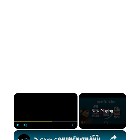
×
Now Playing
×
Play
Unmute
Fullscreen