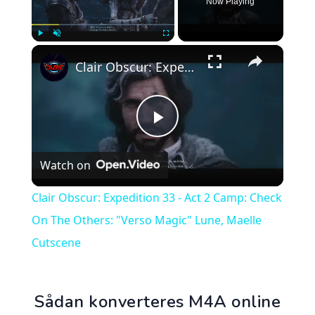
Now Playing
×
Play
Unmute
Fullscreen
Clair Obscur: Expedition 33 - Act 2 Camp: Check On The Others: "Verso Magic" Lune, Maelle Cutscene
Play
Watch on
Video
Clair Obscur: Expedition 33 - Act 2 Camp: Check
On The Others: "Verso Magic" Lune, Maelle
Cutscene
Sådan konverteres M4A online