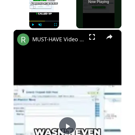
Now Playing
×
Play
Unmute
Fullscreen
MUST-HAVE Video Formats for Podcasters! #shortsvideo
Play