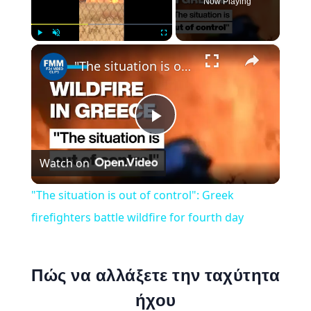
Now Playing
×
Play
Unmute
Fullscreen
"The situation is out of control": Greek firefighters battle wildfire for fourth day
Play
Watch on
Video
"The situation is out of control": Greek
firefighters battle wildfire for fourth day
Πώς να αλλάξετε την ταχύτητα
ήχου