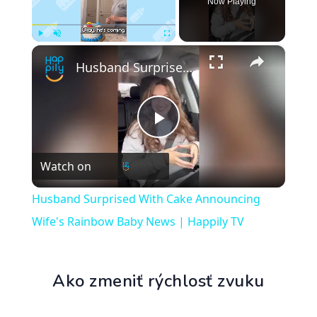
Now Playing
×
Play
Unmute
Fullscreen
Husband Surprised With Cake Announcing Wife's Rainbow Baby News | Happily TV
Play
Watch on
Video
Husband Surprised With Cake Announcing
Wife's Rainbow Baby News | Happily TV
Ako zmeniť rýchlosť zvuku