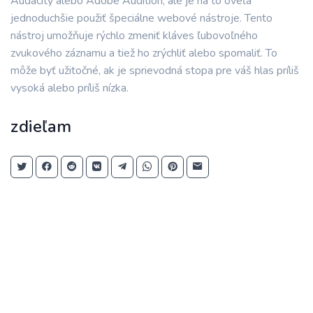
Audacity alebo Adobe Audition, ale je na to oveľa
jednoduchšie použiť špeciálne webové nástroje. Tento
nástroj umožňuje rýchlo zmeniť kláves ľubovoľného
zvukového záznamu a tiež ho zrýchliť alebo spomaliť. To
môže byť užitočné, ak je sprievodná stopa pre váš hlas príliš
vysoká alebo príliš nízka.
zdieľam