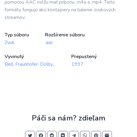
pomocou AAC môžu mať príponu .m4a a .mp4. Tieto
formáty fungujú ako kontajnery na balenie zvukových
streamov.
Typ súboru
Rozšírenie súboru
Zvuk
.aac
Vyvinutý
Prepustený
Bell, Fraunhofer, Dolby...
1997
Páči sa nám? zdieľam