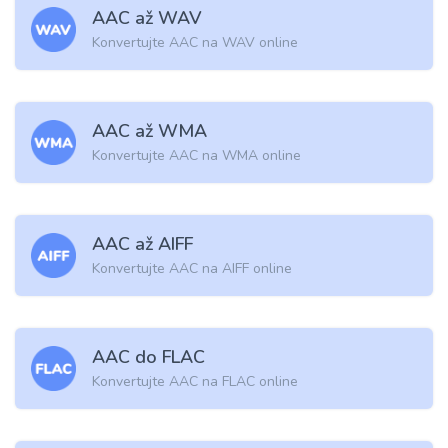
AAC až WAV
Konvertujte AAC na WAV online
AAC až WMA
Konvertujte AAC na WMA online
AAC až AIFF
Konvertujte AAC na AIFF online
AAC do FLAC
Konvertujte AAC na FLAC online