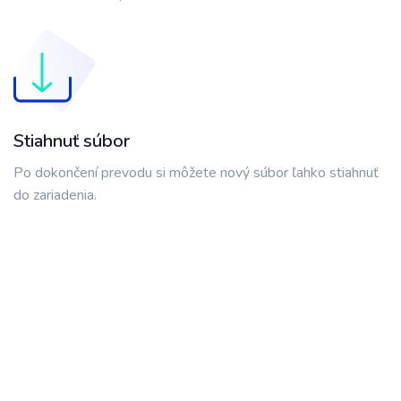
Stiahnuť súbor
Po dokončení prevodu si môžete nový súbor ľahko stiahnuť
do zariadenia.