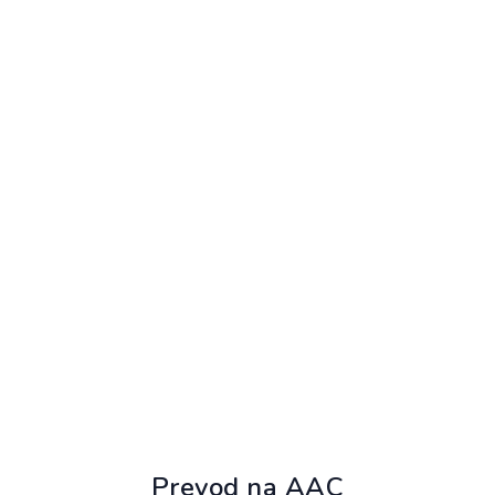
Prevod na AAC