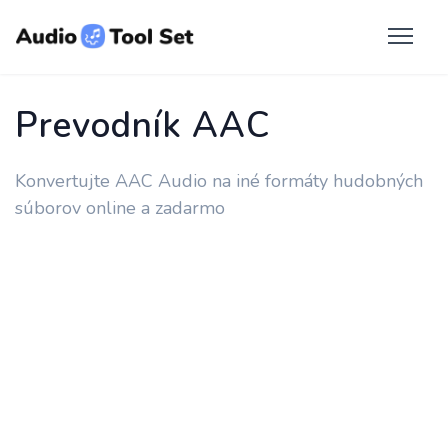
Prevodník AAC
Konvertujte AAC Audio na iné formáty hudobných
súborov online a zadarmo