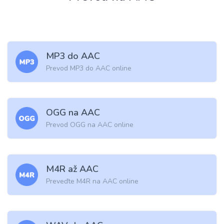
MP3 do AAC
Prevod MP3 do AAC online
OGG na AAC
Prevod OGG na AAC online
M4R až AAC
Preveďte M4R na AAC online