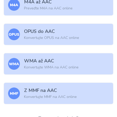
M4A až AAC
Preveďte M4A na AAC online
OPUS do AAC
Konvertujte OPUS na AAC online
WMA až AAC
Konvertujte WMA na AAC online
Z MMF na AAC
Konvertujte MMF na AAC online