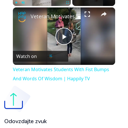
×
Play
Unmute
Fullscreen
Veteran Motivates Students With Fist Bumps And Words Of Wisdom | Happily TV
Play
Watch on
Video
Veteran Motivates Students With Fist Bumps
And Words Of Wisdom | Happily TV
Odovzdajte zvuk