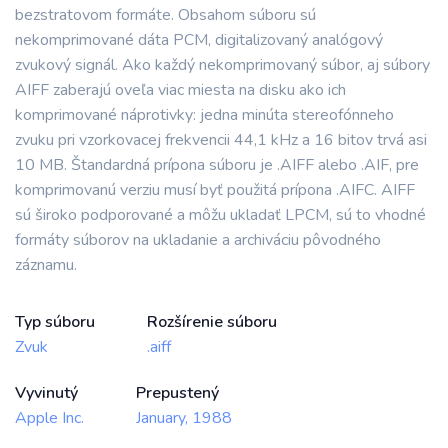
bezstratovom formáte. Obsahom súboru sú
nekomprimované dáta PCM, digitalizovaný analógový
zvukový signál. Ako každý nekomprimovaný súbor, aj súbory
AIFF zaberajú oveľa viac miesta na disku ako ich
komprimované náprotivky: jedna minúta stereofónneho
zvuku pri vzorkovacej frekvencii 44,1 kHz a 16 bitov trvá asi
10 MB. Štandardná prípona súboru je .AIFF alebo .AIF, pre
komprimovanú verziu musí byť použitá prípona .AIFC. AIFF
sú široko podporované a môžu ukladať LPCM, sú to vhodné
formáty súborov na ukladanie a archiváciu pôvodného
záznamu.
Typ súboru
Rozšírenie súboru
Zvuk
.aiff
Vyvinutý
Prepustený
Apple Inc.
January, 1988