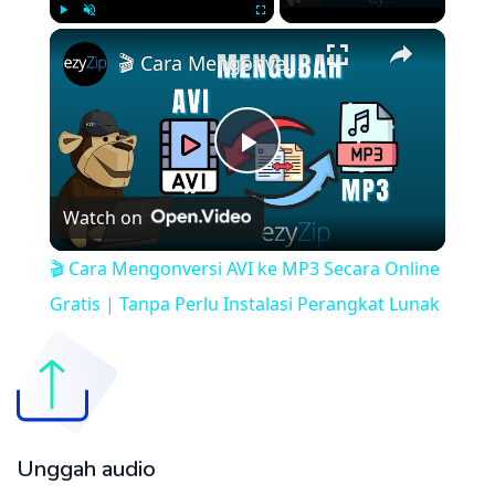
×
Play
Unmute
Fullscreen
🎬 Cara Mengonversi AVI ke MP3 Secara Online Gratis | Tanpa Perlu Instalasi Perangkat Lunak
Play
Watch on
Video
🎬 Cara Mengonversi AVI ke MP3 Secara Online
Gratis | Tanpa Perlu Instalasi Perangkat Lunak
Unggah audio