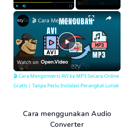
×
Play
Unmute
Fullscreen
🎬 Cara Mengonversi AVI ke MP3 Secara Online Gratis | Tanpa Perlu Instalasi Perangkat Lunak
Play
Watch on
Video
🎬 Cara Mengonversi AVI ke MP3 Secara Online
Gratis | Tanpa Perlu Instalasi Perangkat Lunak
Cara menggunakan Audio
Converter