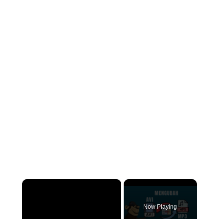
×
Now Playing