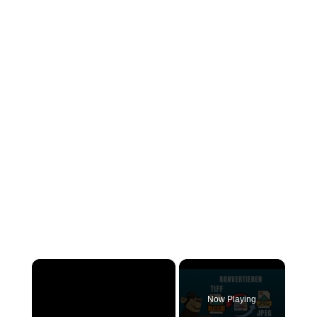
×
Now Playing