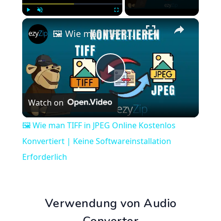
×
Play
Unmute
Fullscreen
🖼️ Wie man TIFF in JPEG Online Kostenlos Konvertiert | Keine Softwareinstallation Erforderlich
Play
Watch on
Video
🖼️ Wie man TIFF in JPEG Online Kostenlos
Konvertiert | Keine Softwareinstallation
Erforderlich
Verwendung von Audio