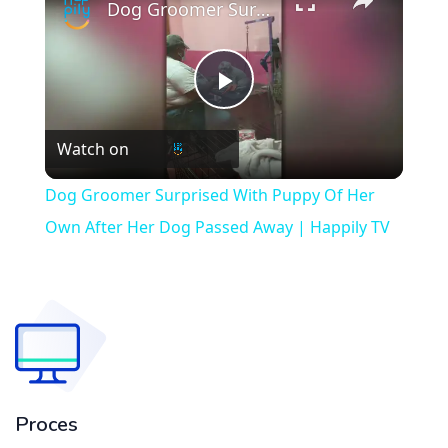
Dog Groomer Surprised With Puppy Of Her Own After Her Dog Passed Away | Happily TV
Play
Watch on
Video
Dog Groomer Surprised With Puppy Of Her
Own After Her Dog Passed Away | Happily TV
Proces