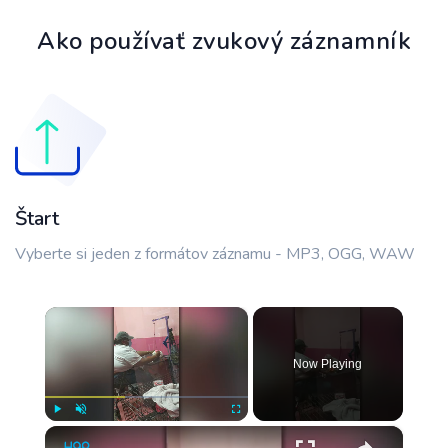
Ako používať zvukový záznamník
Štart
Vyberte si jeden z formátov záznamu - MP3, OGG, WAW
×
Now Playing
×
Play
Unmute
Fullscreen