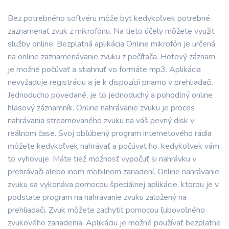
Bez potrebného softvéru môže byť kedykoľvek potrebné
zaznamenať zvuk z mikrofónu. Na tieto účely môžete využiť
služby online. Bezplatná aplikácia Online mikrofón je určená
na online zaznamenávanie zvuku z počítača. Hotový záznam
je možné počúvať a stiahnuť vo formáte mp3. Aplikácia
nevyžaduje registráciu a je k dispozícii priamo v prehliadači.
Jednoducho povedané, je to jednoduchý a pohodlný online
hlasový záznamník. Online nahrávanie zvuku je proces
nahrávania streamovaného zvuku na váš pevný disk v
reálnom čase. Svoj obľúbený program internetového rádia
môžete kedykoľvek nahrávať a počúvať ho, kedykoľvek vám
to vyhovuje. Máte tiež možnosť vypočuť si nahrávku v
prehrávači alebo inom mobilnom zariadení. Online nahrávanie
zvuku sa vykonáva pomocou špeciálnej aplikácie, ktorou je v
podstate program na nahrávanie zvuku založený na
prehliadači. Zvuk môžete zachytiť pomocou ľubovoľného
zvukového zariadenia. Aplikáciu je možné používať bezplatne