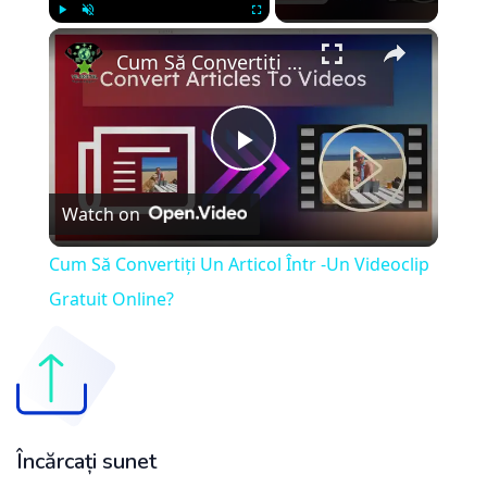
×
Play
Unmute
Fullscreen
Cum Să Convertiți Un Articol Într -Un Videoclip Gratuit Online?
Play
Watch on
Video
Cum Să Convertiți Un Articol Într -Un Videoclip
Gratuit Online?
Încărcați sunet