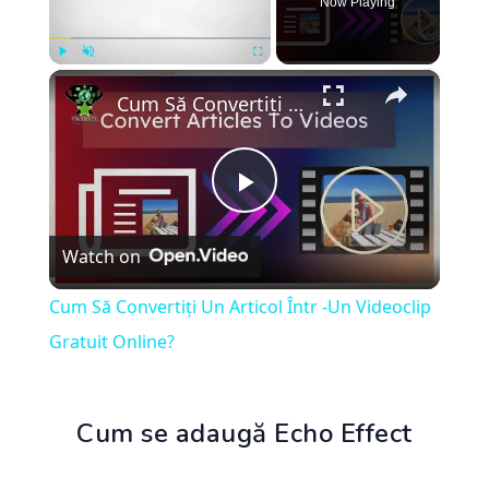
Now Playing
×
Play
Unmute
Fullscreen
Cum Să Convertiți Un Articol Într -Un Videoclip Gratuit Online?
Play
Watch on
Video
Cum Să Convertiți Un Articol Într -Un Videoclip
Gratuit Online?
Cum se adaugă Echo Effect