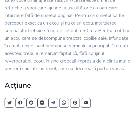
sa (o voce umană) este tăcută. Acesta este un fel de
reflecție a vocii care ajunge la ascultător cu o oarecare
întârziere față de sunetul original. Pentru ca sunetul să fie
perceput exact ca un ecou și nu ca un ecou, întârzierea
semnalului trebuie să fie de cel puțin 50 ms. Pentru a obține
un ecou care se descompune treptat, copiile sale, înfundate
în amplitudine, sunt suprapuse semnalului principal. Cu toate
acestea, trebuie remarcat faptul că, fără sprijinul
reverberației, ecoul în sine creează impresia de a cânta într-o
peșteră sau într-un tunel, care nu decorează partea vocală.
Acțiune