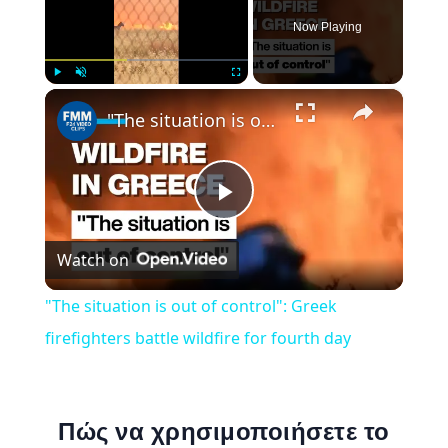
Now Playing
×
Play
Unmute
Fullscreen
"The situation is out of control": Greek firefighters battle wildfire for fourth day
Play
Watch on
Video
"The situation is out of control": Greek
firefighters battle wildfire for fourth day
Πώς να χρησιμοποιήσετε το