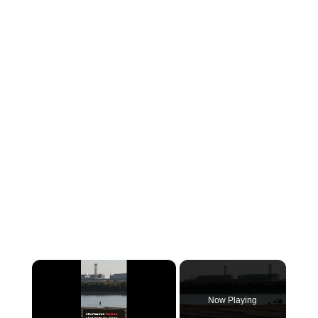
×
Now Playing