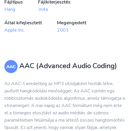
Fájltípus
Fájlkiterjesztés
Hang
.m4a
Által kifejlesztett
Megengedett
Apple Inc.
2001
AAC (Advanced Audio Coding)
Az AAC-t eredetileg az MP3 utódjaként hozták létre,
javított hangkódolási minőséggel. Az AAC szintén egy
többcsatornás audiokódolási algoritmus, amely támogatja a
streaminget. A mai napig az AAC formátum még nem érte
el a tömeges elosztást az audio médián, de számos
paraméterben felülmúlja a ma létező összes hangtömörítés
típusát. Ez azt jelenti, hogy vannak olyan fájljai, amelyek