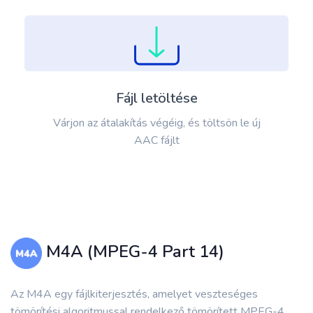
Fájl letöltése
Várjon az átalakítás végéig, és töltsön le új
AAC fájlt
M4A (MPEG-4 Part 14)
Az M4A egy fájlkiterjesztés, amelyet veszteséges
tömörítési algoritmussal rendelkező tömörített MPEG-4