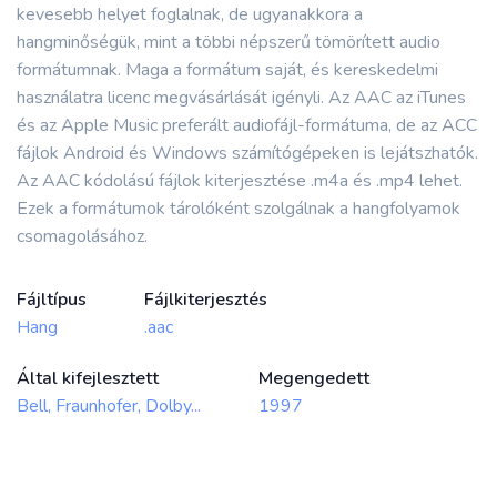
kevesebb helyet foglalnak, de ugyanakkora a
hangminőségük, mint a többi népszerű tömörített audio
formátumnak. Maga a formátum saját, és kereskedelmi
használatra licenc megvásárlását igényli. Az AAC az iTunes
és az Apple Music preferált audiofájl-formátuma, de az ACC
fájlok Android és Windows számítógépeken is lejátszhatók.
Az AAC kódolású fájlok kiterjesztése .m4a és .mp4 lehet.
Ezek a formátumok tárolóként szolgálnak a hangfolyamok
csomagolásához.
Fájltípus
Fájlkiterjesztés
Hang
.aac
Által kifejlesztett
Megengedett
Bell, Fraunhofer, Dolby...
1997