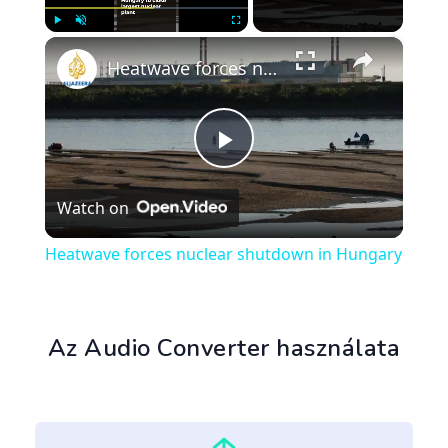
×
Play
Unmute
Fullscreen
Heatwave forces nuclear shutdown in Hungary
Play
Watch on
Video
Heatwave forces nuclear shutdown in Hungary
Az Audio Converter használata