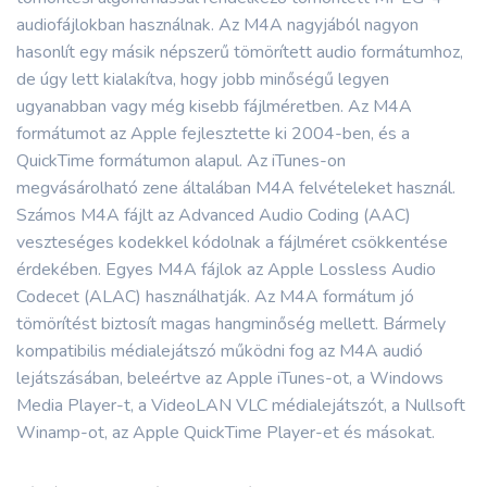
audiofájlokban használnak. Az M4A nagyjából nagyon
hasonlít egy másik népszerű tömörített audio formátumhoz,
de úgy lett kialakítva, hogy jobb minőségű legyen
ugyanabban vagy még kisebb fájlméretben. Az M4A
formátumot az Apple fejlesztette ki 2004-ben, és a
QuickTime formátumon alapul. Az iTunes-on
megvásárolható zene általában M4A felvételeket használ.
Számos M4A fájlt az Advanced Audio Coding (AAC)
veszteséges kodekkel kódolnak a fájlméret csökkentése
érdekében. Egyes M4A fájlok az Apple Lossless Audio
Codecet (ALAC) használhatják. Az M4A formátum jó
tömörítést biztosít magas hangminőség mellett. Bármely
kompatibilis médialejátszó működni fog az M4A audió
lejátszásában, beleértve az Apple iTunes-ot, a Windows
Media Player-t, a VideoLAN VLC médialejátszót, a Nullsoft
Winamp-ot, az Apple QuickTime Player-et és másokat.