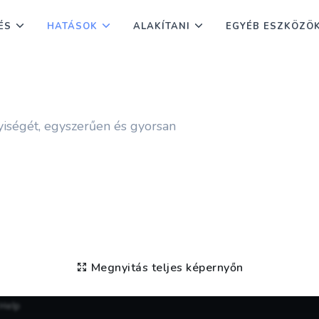
ÉS
HATÁSOK
ALAKÍTANI
EGYÉB ESZKÖZÖ
yiségét, egyszerűen és gyorsan
Megnyitás teljes képernyőn