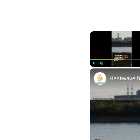
Play
Unmute
Heatwave f