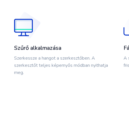
Szűrő alkalmazása
Fá
Szerkessze a hangot a szerkesztőben. A
A 
szerkesztőt teljes képernyős módban nyithatja
fri
meg.