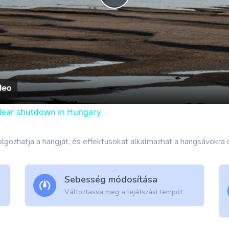
Play
Video
lear shutdown in Hungary
lgozhatja a hangját, és effektusokat alkalmazhat a hangsávokra 
Sebesség módosítása
Változtassa meg a lejátszási tempót