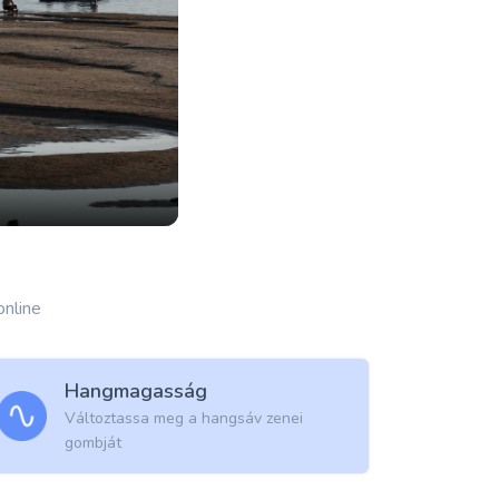
online
Hangmagasság
Változtassa meg a hangsáv zenei
gombját