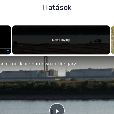
Hatások
×
Now Playing
Fullscreen
orces nuclear shutdown in Hungary