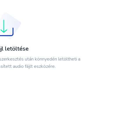
jl letöltése
szerkesztés után könnyedén letöltheti a
ssített audio fájlt eszközére.