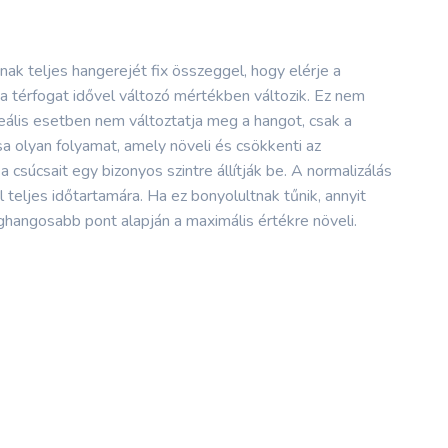
nak teljes hangerejét fix összeggel, hogy elérje a
 a térfogat idővel változó mértékben változik. Ez nem
ideális esetben nem változtatja meg a hangot, csak a
sa olyan folyamat, amely növeli és csökkenti az
a csúcsait egy bizonyos szintre állítják be. A normalizálás
l teljes időtartamára. Ha ez bonyolultnak tűnik, annyit
leghangosabb pont alapján a maximális értékre növeli.