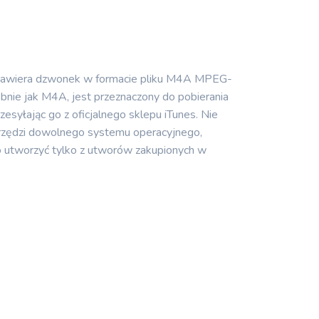
R zawiera dzwonek w formacie pliku M4A MPEG-
nie jak M4A, jest przeznaczony do pobierania
esyłając go z oficjalnego sklepu iTunes. Nie
arzędzi dowolnego systemu operacyjnego,
 go utworzyć tylko z utworów zakupionych w