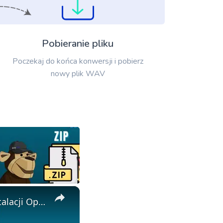
Pobieranie pliku
Poczekaj do końca konwersji i pobierz
nowy plik WAV
×
🖼️ Jak Przekonwertować TIFF na JPEG Online za Darmo | Bez Instalacji Oprogramowania