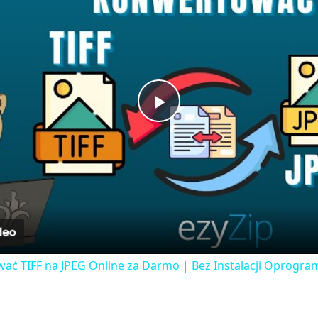
Play
Video
wać TIFF na JPEG Online za Darmo | Bez Instalacji Oprogr