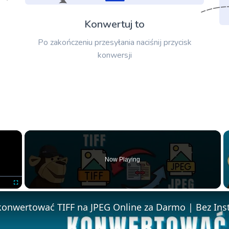
Konwertuj to
Po zakończeniu przesyłania naciśnij przycisk
konwersji
×
Now Playing
Fullscreen