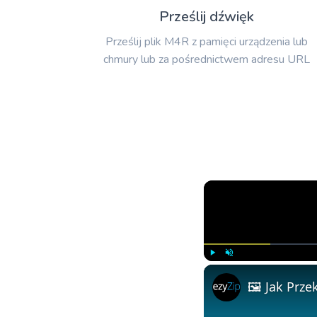
Prześlij dźwięk
Prześlij plik M4R z pamięci urządzenia lub
chmury lub za pośrednictwem adresu URL
Play
Unmute