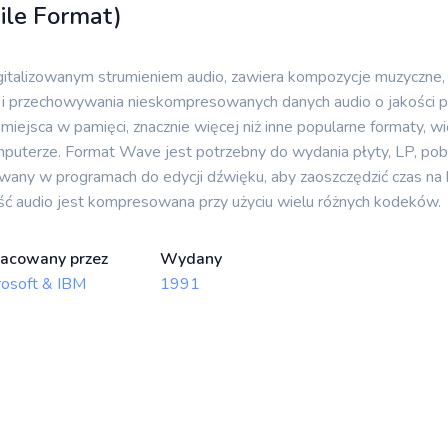
le Format)
italizowanym strumieniem audio, zawiera kompozycje muzyczne,
ia i przechowywania nieskompresowanych danych audio o jakości 
iejsca w pamięci, znacznie więcej niż inne popularne formaty, w
puterze. Format Wave jest potrzebny do wydania płyty, LP, pobr
ywany w programach do edycji dźwięku, aby zaoszczędzić czas n
ść audio jest kompresowana przy użyciu wielu różnych kodeków.
acowany przez
Wydany
rosoft & IBM
1991