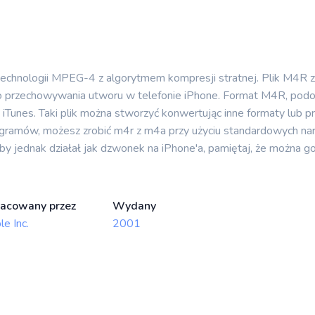
technologii MPEG-4 z algorytmem kompresji stratnej. Plik M4
o przechowywania utworu w telefonie iPhone. Format M4R, podob
Tunes. Taki plik można stworzyć konwertując inne formaty lub prz
ogramów, możesz zrobić m4r z m4a przy użyciu standardowych n
. Aby jednak działał jak dzwonek na iPhone'a, pamiętaj, że można
acowany przez
Wydany
e Inc.
2001