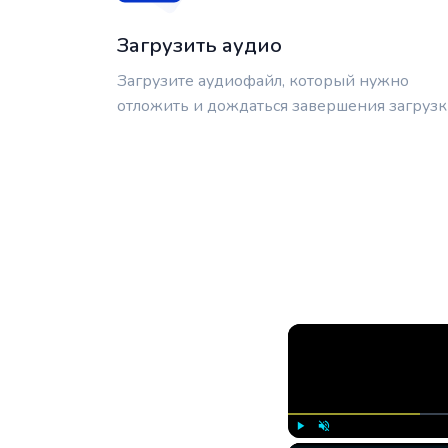
Загрузить аудио
Загрузите аудиофайл, который нужно
отложить и дождаться завершения загрузк
Play
Unmute