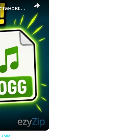
×
🎵 Как Конвертировать MP3 в OGG Онлайн Бесплатно | Без Установки Программ
рамм