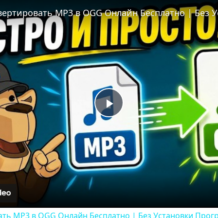
Play
Video
ать MP3 в OGG Онлайн Бесплатно | Без Установки Прог