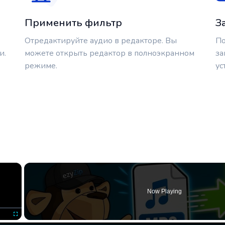
Применить фильтр
З
Отредактируйте аудио в редакторе. Вы
По
и.
можете открыть редактор в полноэкранном
за
режиме.
ус
×
Now Playing
Fullscreen