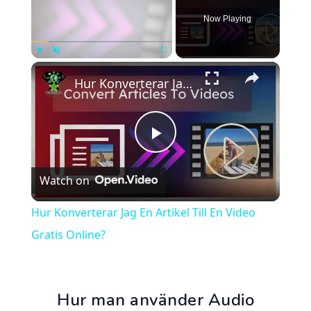
Now Playing
×
Play
Unmute
Fullscreen
Hur Konverterar Jag En Artikel Till En Video Gratis Online?
Play
Watch on
Video
Hur Konverterar Jag En Artikel Till En Video
Gratis Online?
Hur man använder Audio