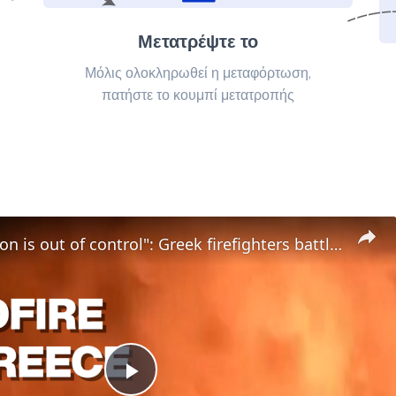
Μετατρέψτε το
Μόλις ολοκληρωθεί η μεταφόρτωση,
πατήστε το κουμπί μετατροπής
"The situation is out of control": Greek firefighters battle wildfire for fourth day
Play