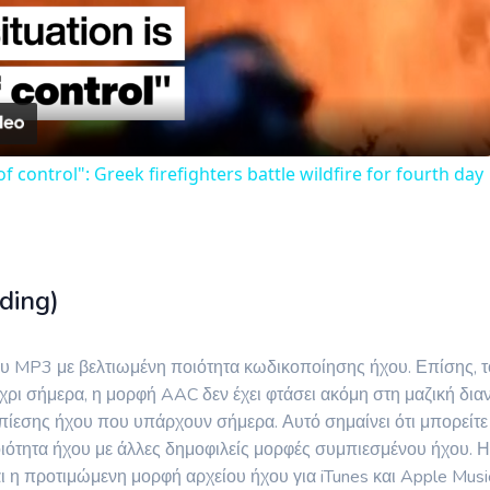
Video
of control": Greek firefighters battle wildfire for fourth day
ding)
υ MP3 με βελτιωμένη ποιότητα κωδικοποίησης ήχου. Επίσης, τ
ρι σήμερα, η μορφή AAC δεν έχει φτάσει ακόμη στη μαζική δια
εσης ήχου που υπάρχουν σήμερα. Αυτό σημαίνει ότι μπορείτε 
ότητα ήχου με άλλες δημοφιλείς μορφές συμπιεσμένου ήχου. Η ίδ
ι η προτιμώμενη μορφή αρχείου ήχου για iTunes και Apple Mus