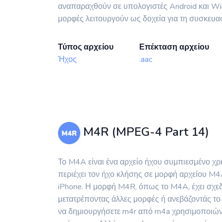
αναπαραχθούν σε υπολογιστές Android και Win
μορφές λειτουργούν ως δοχεία για τη συσκευα
Τύπος αρχείου
Επέκταση αρχείου
Ήχος
.aac
M4R (MPEG-4 Part 14)
Το M4A είναι ένα αρχείο ήχου συμπιεσμένο χ
περιέχει τον ήχο κλήσης σε μορφή αρχείου M
iPhone. Η μορφή M4R, όπως το M4A, έχει σχεδι
μετατρέποντας άλλες μορφές ή ανεβάζοντάς το 
να δημιουργήσετε m4r από m4a χρησιμοποιώντα