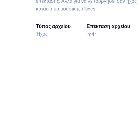
επέκτασης. Αλλά για να λειτουργήσει σαν ήχος
κατάστημα μουσικής iTunes.
Τύπος αρχείου
Επέκταση αρχείου
Ήχος
.m4r