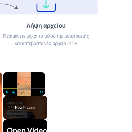
Λήψη αρχείου
Περιμένετε μέχρι το τέλος της μετατροπής
και κατεβάστε νέο αρχείο M4R
×
×
Play
Unmute
Fullscreen
Now Playing