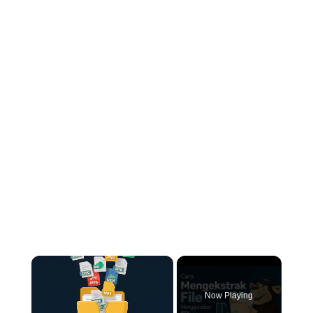
×
Now Playing