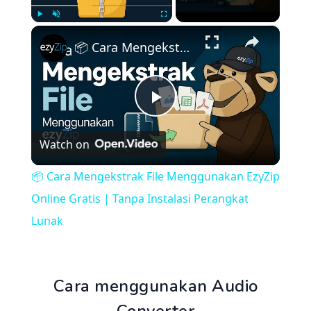
×
Play
Unmute
Fullscreen
📦 Cara Mengekstrak File Menggunakan EzyZip Online Gratis | Tanpa Instalasi Perangkat Lunak
Play
Watch on
Video
📦 Cara Mengekstrak File Menggunakan EzyZip
Online Gratis | Tanpa Instalasi Perangkat
Lunak
Cara menggunakan Audio