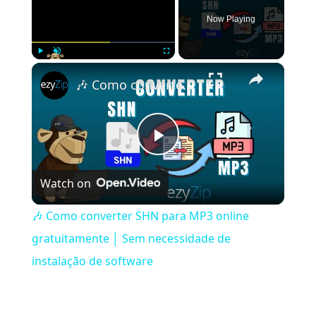
Now Playing
×
Play
Unmute
Fullscreen
🎶 Como converter SHN para MP3 online gratuitamente │ Sem necessidade de instalação de software
Play
Watch on
Video
🎶 Como converter SHN para MP3 online
gratuitamente │ Sem necessidade de
instalação de software