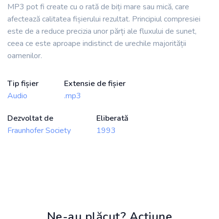
MP3 pot fi create cu o rată de biți mare sau mică, care
afectează calitatea fișierului rezultat. Principiul compresiei
este de a reduce precizia unor părți ale fluxului de sunet,
ceea ce este aproape indistinct de urechile majorității
oamenilor.
Tip fișier
Extensie de fișier
Audio
.mp3
Dezvoltat de
Eliberată
Fraunhofer Society
1993
Ne-au plăcut? Acțiune