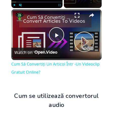
×
Play
Unmute
Fullscreen
Cum Să Convertiți Un Articol Într -Un Videoclip Gratuit Online?
Play
Watch on
Video
Cum Să Convertiți Un Articol Într -Un Videoclip
Gratuit Online?
Cum se utilizează convertorul
audio