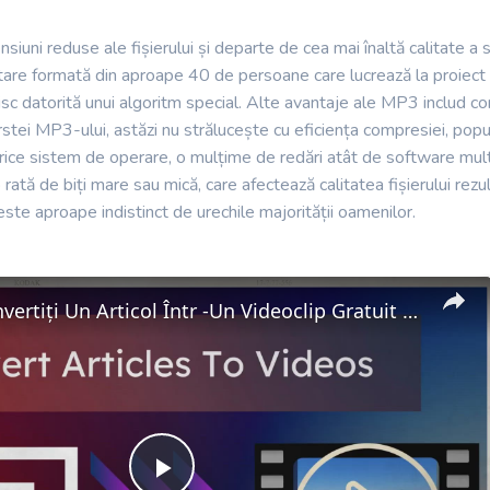
iuni reduse ale fișierului și departe de cea mai înaltă calitate a 
are formată din aproape 40 de persoane care lucrează la proiect de
sc datorită unui algoritm special. Alte avantaje ale MP3 includ c
 vârstei MP3-ului, astăzi nu strălucește cu eficiența compresiei, po
 orice sistem de operare, o mulțime de redări atât de software mult
 rată de biți mare sau mică, care afectează calitatea fișierului rez
 este aproape indistinct de urechile majorității oamenilor.
Cum Să Convertiți Un Articol Într -Un Videoclip Gratuit Online?