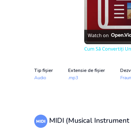
Watch on
Cum Să Convertiți Un 
Tip fișier
Extensie de fișier
Dezv
Audio
.mp3
Fraun
MIDI (Musical Instrument D