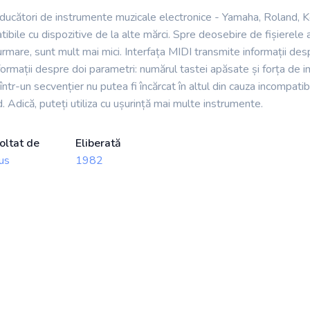
roducători de instrumente muzicale electronice - Yamaha, Roland, K
bile cu dispozitive de la alte mărci. Spre deosebire de fișierel
 urmare, sunt mult mai mici. Interfața MIDI transmite informații des
rmații despre doi parametri: numărul tastei apăsate și forța de im
ntr-un secvențier nu putea fi încărcat în altul din cauza incompatibi
d. Adică, puteți utiliza cu ușurință mai multe instrumente.
oltat de
Eliberată
us
1982