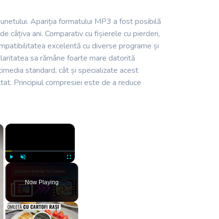
sunetului. Apariția formatului MP3 a fost posibilă
 câțiva ani. Comparativ cu fișierele cu pierderi,
ompatibilitatea excelentă cu diverse programe și
pularitatea sa rămâne foarte mare datorită
imedia standard, cât și specializate acest
ultat. Principiul compresiei este de a reduce
×
×
Play
Unmute
Fullscreen
Now Playing