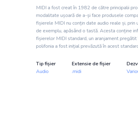
MIDI a fost creat în 1982 de către principalii p
modalitate ușoară de a-și face produsele compati
fișierele MIDI nu conțin date audio reale și, prin
de exemplu, apăsând o tastă. Acesta conține info
fișierelor MIDI standard, un aranjament pregătit î
polifonia a fost inițial prevăzută în acest standar
Tip fișier
Extensie de fișier
Dezv
Audio
.midi
Vario