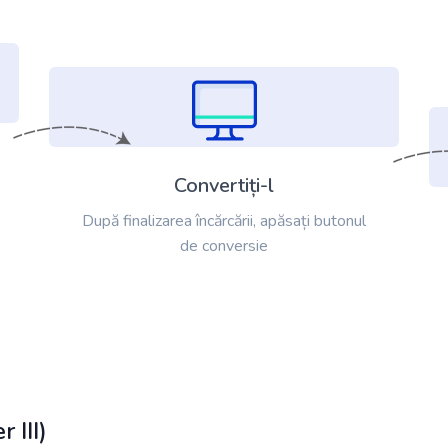
Convertiți-l
După finalizarea încărcării, apăsați butonul
de conversie
III)