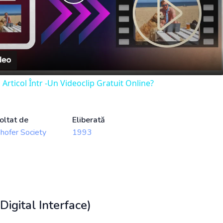
Play
Video
Articol Într -Un Videoclip Gratuit Online?
oltat de
Eliberată
hofer Society
1993
igital Interface)