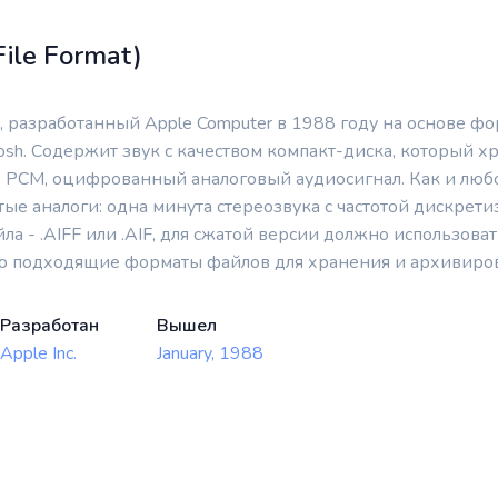
File Format)
разработанный Apple Computer в 1988 году на основе форма
sh. Содержит звук с качеством компакт-диска, который хр
 PCM, оцифрованный аналоговый аудиосигнал. Как и люб
тые аналоги: одна минута стереозвука с частотой дискрет
а - .AIFF или .AIF, для сжатой версии должно использова
то подходящие форматы файлов для хранения и архивиров
Разработан
Вышел
Apple Inc.
January, 1988