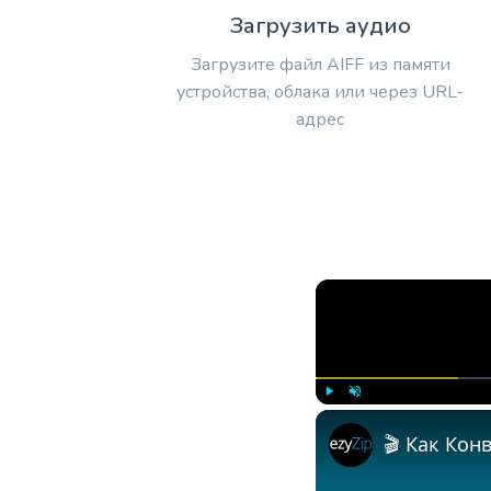
Загрузить аудио
Загрузите файл AIFF из памяти
устройства, облака или через URL-
адрес
Play
Unmute