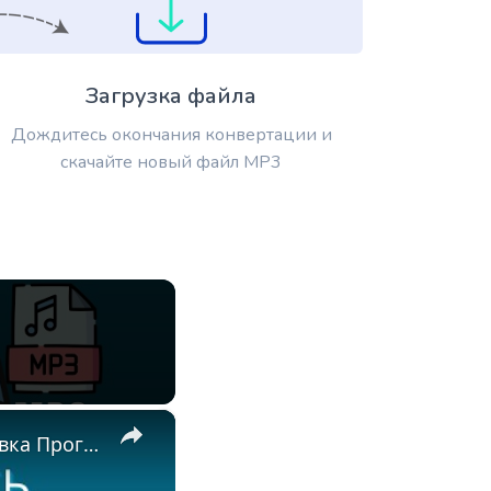
Загрузка файла
Дождитесь окончания конвертации и
скачайте новый файл MP3
×
🎬 Как Конвертировать AVI в MP3 Онлайн Бесплатно | Установка Программ Не Требуется