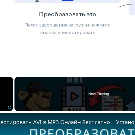
Преобразовать это
После завершения загрузки нажмите
кнопку конвертировать
×
Now Playing
Fullscreen