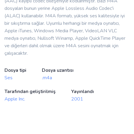
(AAC) kayıplı codec bileşeniyle kodlanmıştır. Bazı M4A
dosyaları bunun yerine Apple Lossless Audio Codec'i
(ALAC) kullanabilir. M4A formatı, yüksek ses kalitesiyle iyi
bir sıkıştırma sağlar. Uyumlu herhangi bir medya oynatıcı,
Apple iTunes, Windows Media Player, VideoLAN VLC
medya oynatıcı, Nullsoft Winamp, Apple QuickTime Player
ve diğerleri dahil olmak üzere M4A sesini oynatmak için
çalışacaktır.
Dosya tipi
Dosya uzantısı
Ses
.m4a
Tarafından geliştirilmiş
Yayınlandı
Apple Inc.
2001