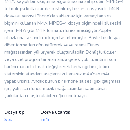
M4A, kayıplı bir sıkıştırma algoritmasına sahip olan MPEG-4
teknolojisi kullanılarak sıkıştırılmış bir ses dosyasıdır. M4R
dosyası, şarkıyı iPhone'da saklamak için varsayılan ses
biçimini kullanan M4A MPEG-4 dosya biçimindeki zil sesini
içerir. M4A gibi M4R formatı, iTunes aracılığıyla Apple
cihazlarına ses indirmek için tasarlanmıştır. Böyle bir dosya,
diğer formatları dönüştürerek veya resmi iTunes
mağazasından yükleyerek oluşturulabilir. Dönüştürücüler
veya özel programlar aramanıza gerek yok, uzantının son
harfini manuel olarak değiştirerek herhangi bir işletim
sisteminin standart araçlarını kullanarak m4a'dan m4r
yapabilirsiniz. Ancak bunun bir iPhone zil sesi gibi çalışması
için, yalnızca iTunes müzik mağazasından satın alınan
şarkılardan oluşturulabileceğini unutmayın.
Dosya tipi
Dosya uzantısı
Ses
.m4r