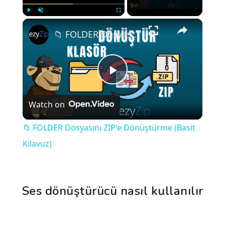
×
Play
Unmute
Fullscreen
📁 FOLDER Dosyasını ZIP'e Dönüştürme (Basit Kılavuz)
Play
Watch on
Video
📁 FOLDER Dosyasını ZIP'e Dönüştürme (Basit
Kılavuz)
Ses dönüştürücü nasıl kullanılır