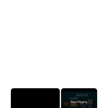
×
Now Playing