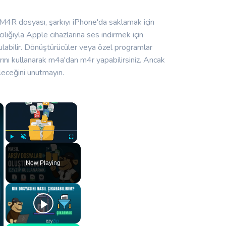
. M4R dosyası, şarkıyı iPhone'da saklamak için
lığıyla Apple cihazlarına ses indirmek için
labilir. Dönüştürücüler veya özel programlar
arını kullanarak m4a'dan m4r yapabilirsiniz. Ancak
ileceğini unutmayın.
×
×
Play
Unmute
Fullscreen
Now Playing