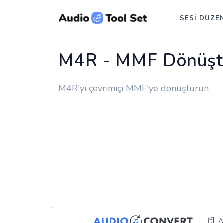
SESI DÜZE
M4R - MMF Dönüşt
M4R'yi çevrimiçi MMF'ye dönüştürün