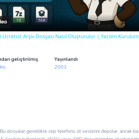
Video
çi Ücretsiz Arşiv Dosyası Nasıl Oluşturulur | Yazılım Kurul
ndan geliştirilmiş
Yayınlandı
Inc.
2001
Bu dosyalar genellikle cep telefonu zil seslerini depolar, ancak baz
MAF Araçları kullanılarak .WAV veya .MID dosyalarından oluşturul