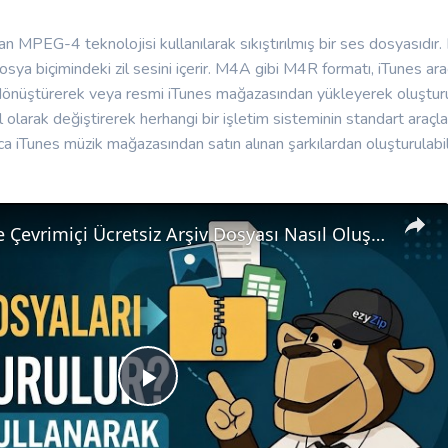
lan MPEG-4 teknolojisi kullanılarak sıkıştırılmış bir ses dosyasıdır
 biçimindeki zil sesini içerir. M4A gibi M4R formatı, iTunes aracı
ı dönüştürerek veya resmi iTunes mağazasından yükleyerek oluşturu
 olarak değiştirerek herhangi bir işletim sisteminin standart araçl
nızca iTunes müzik mağazasından satın alınan şarkılardan oluşturulab
📦 ezyZip ile Çevrimiçi Ücretsiz Arşiv Dosyası Nasıl Oluşturulur | Yazılım Kurulumu Gerekmez
Play