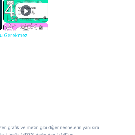
umu Gerekmez
en grafik ve metin gibi diğer nesnelerin yanı sıra
abilir. Henüz MP3'ü doğrudan MMF'ye