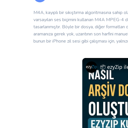
M4A, kayıplı bir sıkıştırma algoritmasına sahip o
varsayılan ses biçimini kullanan M4A MPEG-4 dosya
tasarlanmıştır. Böyle bir dosya, diğer formatlar
aramanıza gerek yok, uzantının son harfini manuel
bunun bir iPhone zil sesi gibi çalışması için, yal