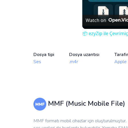
Watch on
📦 ezyZip ile Çevrimi
Dosya tipi
Dosya uzantısı
Tarafı
Ses
.m4r
Apple 
MMF (Music Mobile File)
MMF formatı mobil cihazlar için oluşturulmuştur. 
ses verileri de bunlarda bulunabilir. Yamaha S