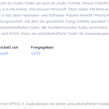
owohl ein Audio-Codec als auch ein Audio-Format. Dieses Dateif
u konkurrieren. Wir müssen Microsoft Tribut zollen: Mit ihren p
e in fast allen Hardware- und Software-Playern erreicht. Micro
altungssystem, mit dem Sie geschützte Songs mithilfe spezieller
erlustbehafteten Codec, der hochauflösendes Audio unterstützt.
en; und WMA Voice, ein verlustbehafteter Codec für Anwendungen
ickelt von
Freigegeben
osoft
1999
mierten MPEG-4-Audiodateien mit einem verlustbehafteten Komp