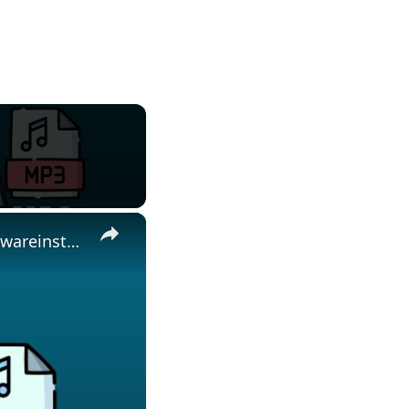
×
🎬 Wie Man AVI in MP3 Online Kostenlos Konvertiert | Keine Softwareinstallation Erforderlich