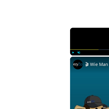
Play
Unmute