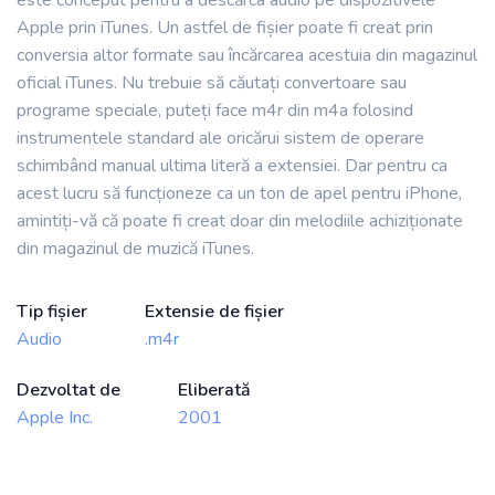
este conceput pentru a descărca audio pe dispozitivele
Apple prin iTunes. Un astfel de fișier poate fi creat prin
conversia altor formate sau încărcarea acestuia din magazinul
oficial iTunes. Nu trebuie să căutați convertoare sau
programe speciale, puteți face m4r din m4a folosind
instrumentele standard ale oricărui sistem de operare
schimbând manual ultima literă a extensiei. Dar pentru ca
acest lucru să funcționeze ca un ton de apel pentru iPhone,
amintiți-vă că poate fi creat doar din melodiile achiziționate
din magazinul de muzică iTunes.
Tip fișier
Extensie de fișier
Audio
.m4r
Dezvoltat de
Eliberată
Apple Inc.
2001