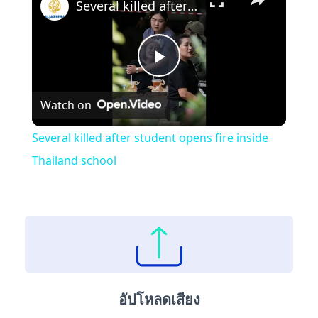
Several killed after student opens fire inside Thailand school
Play
Watch on
Video
Several killed after student opens fire inside
Thailand school
อัปโหลดเสียง