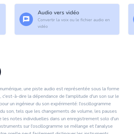
Audio vers vidéo
Convertir la voix ou le fichier audio en
vidéo
)
 numérique, une piste audio est représentée sous la forme
 c'est-à-dire la dépendance de l'amplitude d'un son sur le
pour un ingénieur du son expérimenté: l'oscillogramme
 du son, tels que les changements de volume, les pauses
 les notes individuelles dans un enregistrement solo d'un
instruments sur l'oscillogramme se mélange et l'analyse
otre oreille peut facilement distinguer les instruments