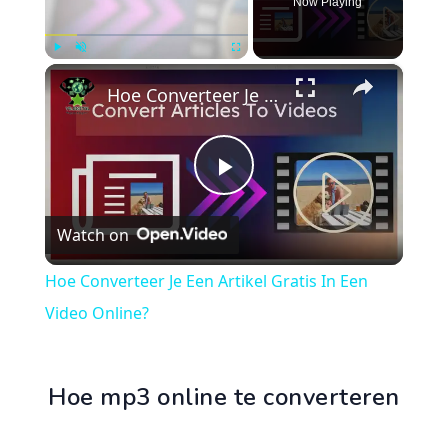
Now Playing
×
Play
Unmute
Fullscreen
Hoe Converteer Je Een Artikel Gratis In Een Video Online?
Play
Watch on
Video
Hoe Converteer Je Een Artikel Gratis In Een
Video Online?
Hoe mp3 online te converteren