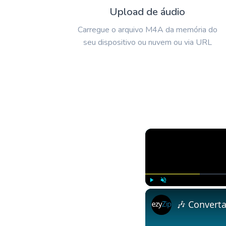
Upload de áudio
Carregue o arquivo M4A da memória do
seu dispositivo ou nuvem ou via URL
Play
Unmute
🎶 Converta