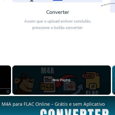
Converter
Assim que o upload estiver concluído,
pressione o botão converter
×
Now Playing
Fullscreen
 M4A para FLAC Online – Grátis e sem Aplicativo