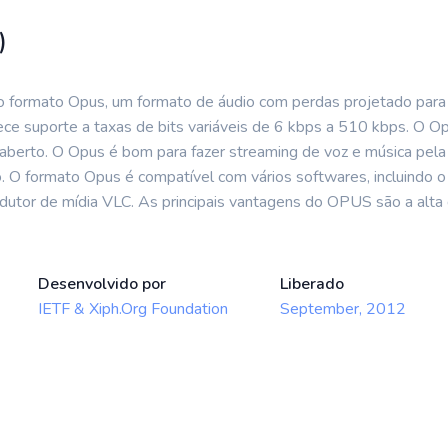
)
o formato Opus, um formato de áudio com perdas projetado para 
ece suporte a taxas de bits variáveis de 6 kbps a 510 kbps. O Op
e aberto. O Opus é bom para fazer streaming de voz e música pel
o. O formato Opus é compatível com vários softwares, incluindo 
rodutor de mídia VLC. As principais vantagens do OPUS são a alt
Desenvolvido por
Liberado
IETF & Xiph.Org Foundation
September, 2012