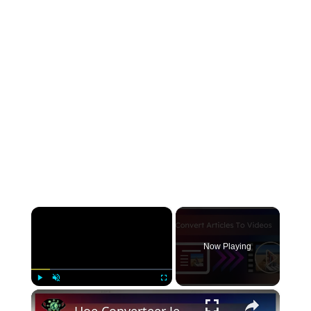
×
Now Playing
×
Play
Unmute
Fullscreen