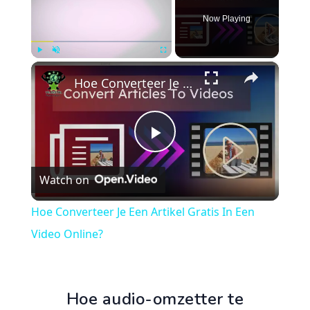
Now Playing
×
Play
Unmute
Fullscreen
Hoe Converteer Je Een Artikel Gratis In Een Video Online?
Play
Watch on
Video
Hoe Converteer Je Een Artikel Gratis In Een
Video Online?
Hoe audio-omzetter te