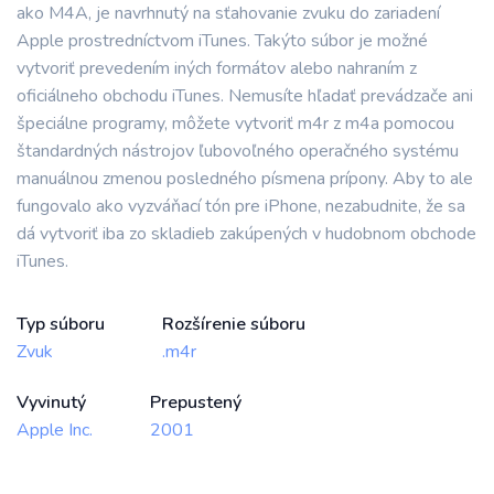
ako M4A, je navrhnutý na sťahovanie zvuku do zariadení
Apple prostredníctvom iTunes. Takýto súbor je možné
vytvoriť prevedením iných formátov alebo nahraním z
oficiálneho obchodu iTunes. Nemusíte hľadať prevádzače ani
špeciálne programy, môžete vytvoriť m4r z m4a pomocou
štandardných nástrojov ľubovoľného operačného systému
manuálnou zmenou posledného písmena prípony. Aby to ale
fungovalo ako vyzváňací tón pre iPhone, nezabudnite, že sa
dá vytvoriť iba zo skladieb zakúpených v hudobnom obchode
iTunes.
Typ súboru
Rozšírenie súboru
Zvuk
.m4r
Vyvinutý
Prepustený
Apple Inc.
2001