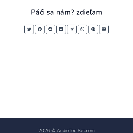
Páči sa nám? zdieľam
2026 © AudioToolSet.com