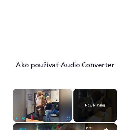
Ako používať Audio Converter
×
Now Playing
×
Play
Unmute
Fullscreen